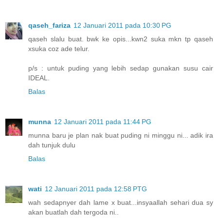
qaseh_fariza
12 Januari 2011 pada 10:30 PG
qaseh slalu buat. bwk ke opis...kwn2 suka mkn tp qaseh
xsuka coz ade telur.
p/s : untuk puding yang lebih sedap gunakan susu cair
IDEAL.
Balas
munna
12 Januari 2011 pada 11:44 PG
munna baru je plan nak buat puding ni minggu ni... adik ira
dah tunjuk dulu
Balas
wati
12 Januari 2011 pada 12:58 PTG
wah sedapnyer dah lame x buat...insyaallah sehari dua sy
akan buatlah dah tergoda ni..