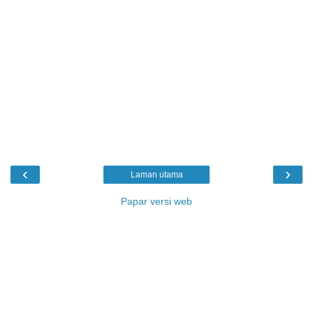
‹
›
Laman utama
Papar versi web