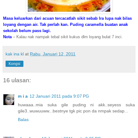
Masa keluarkan dari acuan tercacatlah sikit sebab Ira lupa nak bilas
loyang dengan air. Tak perlah kan. Puding caramella buatan anak
sekolah belum pass lagi.
Nota
– Kalau nak nampak tebal sikit kukus dlm loyang bulat 7 inci.
kak ina kl
at
Rabu, Januari 12, 2011
Kongsi
16 ulasan:
m i a
12 Januari 2011 pada 9:07 PG
huwaaa..mia suka gile puding ni akk..seyess suka
gile3..wuwuuww...bestnye tgk pic pon da nmpak sedap...
Balas