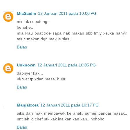
MiaSaidin
12 Januari 2011 pada 10:00 PG
mintak sepotong..
hehehe..
mia klau buat xde sapa nak makan sbb fmly xsuka hanyir
telur. makan dgn mak je slalu
Balas
Unknown
12 Januari 2011 pada 10:05 PG
dapnyer kak...
nk wat tp xdan masa..huhu
Balas
ManjaIxora
12 Januari 2011 pada 10:17 PG
uiks dari mak membawak ke anak, sumer pandai masak..
nnt leh jd chef utk kak ina kan kan kan.. hohoho
Balas