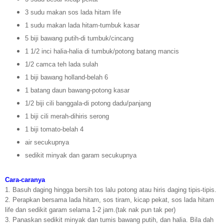
3 sudu makan sos lada hitam life
1 sudu makan lada hitam-tumbuk kasar
5 biji bawang putih-di tumbuk/cincang
1 1/2 inci halia-halia di tumbuk/potong batang mancis
1/2 camca teh lada sulah
1 biji bawang holland-belah 6
1 batang daun bawang-potong kasar
1/2 biji cili banggala-di potong dadu/panjang
1 biji cili merah-dihiris serong
1 biji tomato-belah 4
air secukupnya
sedikit minyak dan garam secukupnya
Cara-caranya
1. Basuh daging hingga bersih tos lalu potong atau hiris daging tipis-tipis.
2. Perapkan bersama lada hitam, sos tiram, kicap pekat, sos lada hitam
life dan sedikit garam selama 1-2 jam.(tak nak pun tak per)
3. Panaskan sedikit minyak dan tumis bawang putih, dan halia. Bila dah