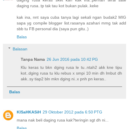
daging rusa keras sket kan kak ina..pernah terai sate
daging rusa..tp tak tau kot bukan pulak..keke
kak ina, nnt saya cuba tanya lagi sekali ngan budak2 MIG
sapa yg compile blogger list.rasanya azahari mmg tak add
sbb tu FB personal dia (saya pun gitu..)
Balas
Balasan
Tanpa Nama
26 Jun 2016 pada 10:42 PG
Klu keras tu bkn dging rusa le tu..ntah2 akk kne tipu
kot..dging rusa tu klu rebus x smpi 10 min dh lmbut dh
akk..sy tiap2 bln mkn dging ni..x pnh pn keras..
Balas
KISaHKASiH
29 Oktober 2012 pada 6:50 PTG
mana nak beli daging rusa kak?teringin sgt dh ni...
Balas