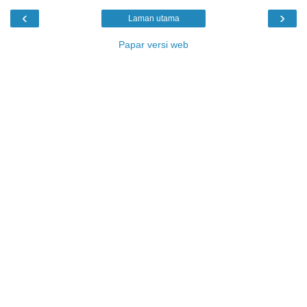
‹
›
Laman utama
Papar versi web