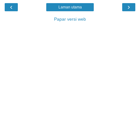
‹
›
Laman utama
Papar versi web