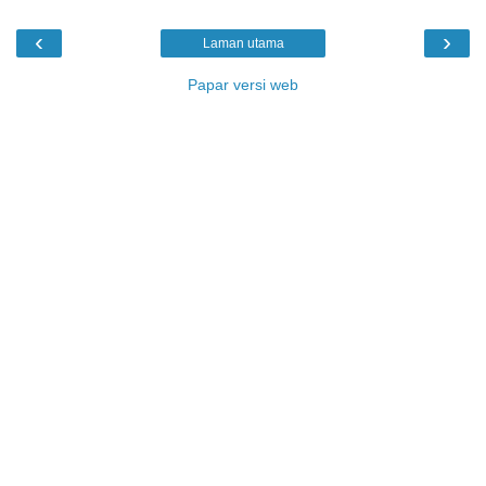
‹
›
Laman utama
Papar versi web