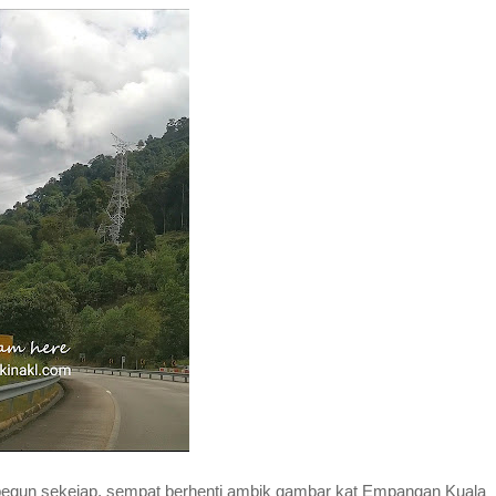
rpegun sekejap, sempat berhenti ambik gambar kat Empangan Kuala