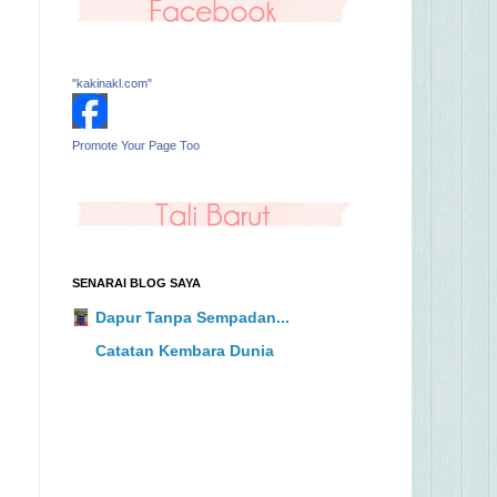
"kakinakl.com"
Promote Your Page Too
SENARAI BLOG SAYA
Dapur Tanpa Sempadan...
Catatan Kembara Dunia