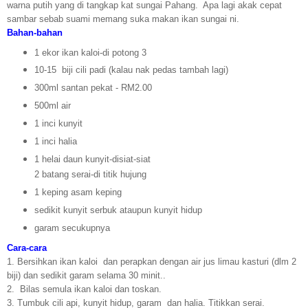
warna putih yang di tangkap kat sungai Pahang. Apa lagi akak cepat
sambar sebab suami memang suka makan ikan sungai ni.
Bahan-bahan
1 ekor ikan kaloi-di potong 3
10-15 biji cili padi (kalau nak pedas tambah lagi)
300ml santan pekat - RM2.00
500ml air
1 inci kunyit
1 inci halia
1 helai daun kunyit-disiat-siat
2 batang serai-di titik hujung
1 keping asam keping
sedikit kunyit serbuk ataupun kunyit hidup
garam secukupnya
Cara-cara
1. Bersihkan ikan kaloi dan perapkan dengan air jus limau kasturi (dlm 2
biji) dan sedikit garam selama 30 minit..
2. Bilas semula ikan kaloi dan toskan.
3. Tumbuk cili api, kunyit hidup, garam dan halia. Titikkan serai.