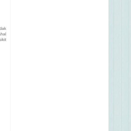
udak
ahal
ikit