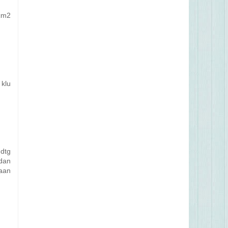
mcm2
 klu
 dtg
dan
aan