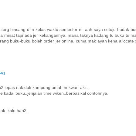
torg bincang dlm kelas waktu semester ni. aah saya setuju budak-b
 minat tapi ada jer kekangannya. mana taknya kadang tu buku tu m
rang buku-buku boleh order jer online. cuma mak ayah kena allocate s
 PG
n2 lepas nak duk kampung umah nekwan-aki..
ke kadai buku..jenjalan time wiken..berbasikal contohnya..
k..kalo hari2..