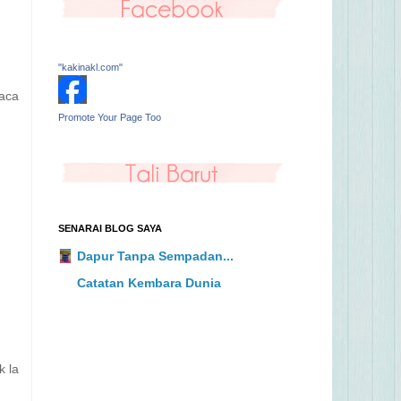
"kakinakl.com"
baca
Promote Your Page Too
SENARAI BLOG SAYA
Dapur Tanpa Sempadan...
Catatan Kembara Dunia
k la