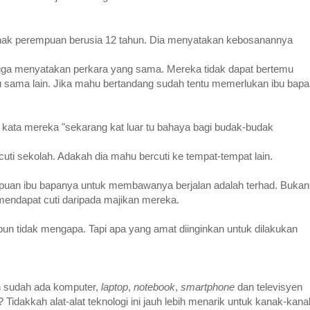
anak perempuan berusia 12 tahun. Dia menyatakan kebosanannya
a menyatakan perkara yang sama. Mereka tidak dapat bertemu
u sama lain. Jika mahu bertandang sudah tentu memerlukan ibu bapa
a kata mereka "sekarang kat luar tu bahaya bagi budak-budak
cuti sekolah. Adakah dia mahu bercuti ke tempat-tempat lain.
puan ibu bapanya untuk membawanya berjalan adalah terhad. Bukan
mendapat cuti daripada majikan mereka.
pun tidak mengapa. Tapi apa yang amat diinginkan untuk dilakukan
ah sudah ada komputer,
laptop
,
notebook
,
smartphone
dan televisyen
Tidakkah alat-alat teknologi ini jauh lebih menarik untuk kanak-kana