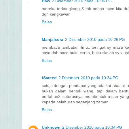
Haw
2 Disember 2010 pada 10:06 PG
mereka terkongkong & tak bebas mcm kita dulu
dgn kengkawan
Balas
ManjaIxora
2 Disember 2010 pada 10:26 PG
membaca jambatan ilmu.. teringat sy masa keci
saya dah baca buku cerita, buku skolah sy x us
Balas
fSareed
2 Disember 2010 pada 10:34 PG
setuju dengan pendapat yang ada kat atas ni
bukan dalam bentuk wang, tapi dalam bentu
bertahun2 seterusnya membentuk insan yang 
kepada pelaburan sepanjang zaman
Balas
Unknown
2 Disember 2010 pada 10:34 PG