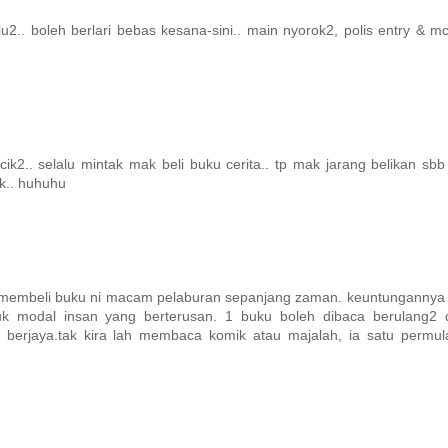
2.. boleh berlari bebas kesana-sini.. main nyorok2, polis entry & 
k2.. selalu mintak mak beli buku cerita.. tp mak jarang belikan sbb
ik.. huhuhu
...membeli buku ni macam pelaburan sepanjang zaman. keuntungannya
k modal insan yang berterusan. 1 buku boleh dibaca berulang2 
berjaya.tak kira lah membaca komik atau majalah, ia satu permul