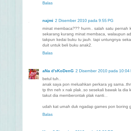
Balas
najmi
2 Disember 2010 pada 9:55 PG
minat membaca??? hurm.. salah satu pernah ki
sekarang kurang minat membaca, walaupun ada
takpun kedai buku tu jauh. tapi untungnya seka
duit untuk beli buku anak2.
Balas
aNa d'sKoDenG
2 Disember 2010 pada 10:04
betul tuh..
anak saya pon meluahkan perkara yg sama..th
tp thn neh x nak plak..so sesekali bawak la dia 
takut dia memberontak plak nanti...
udah kat umah duk ngadap games pon boring ga
Balas