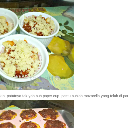
n..patutnya tak yah buh paper cup..pastu buhlah mozarella yang telah di par