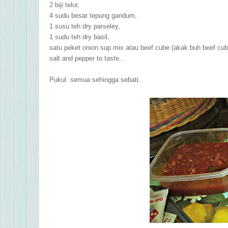
2 biji telur,
4 sudu besar tepung gandum,
1 susu teh dry parseley,
1 sudu teh dry basil,
satu peket onion sup mix atau beef cube
(akak buh beef cub
salt and pepper to taste...
P
ukul semua sehingga sebati.