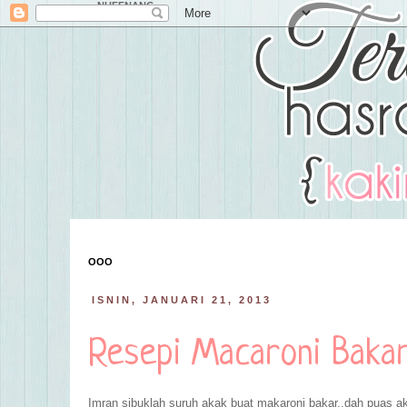
NUFFNANG
OOO
ISNIN, JANUARI 21, 2013
Resepi Macaroni Baka
Imran sibuklah suruh akak buat makaroni bakar..dah puas ak