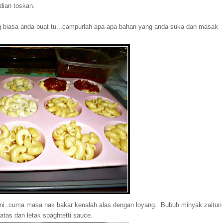
dian toskan.
ng biasa anda buat tu...campurlah apa-apa bahan yang anda suka dan masak
 ni..cuma masa nak bakar kenalah alas dengan loyang. Bubuh minyak zaitun
tas dan letak spaghtetti sauce.