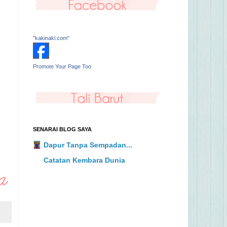
"kakinakl.com"
Promote Your Page Too
SENARAI BLOG SAYA
Dapur Tanpa Sempadan...
Catatan Kembara Dunia