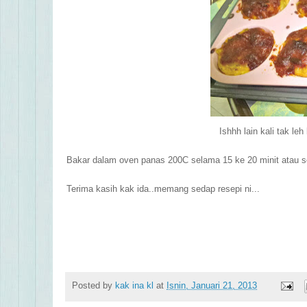
Ishhh lain kali tak le
B
akar dalam oven panas 200C selama 15 ke 20 minit atau s
Terima kasih kak ida..memang sedap resepi ni...
Posted by
kak ina kl
at
Isnin, Januari 21, 2013