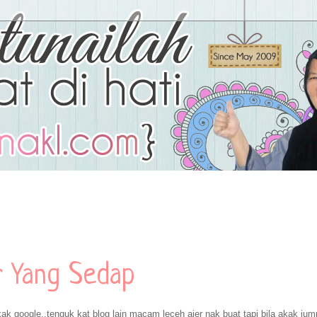
r Yang Sedap
ak google..tenguk kat blog lain macam leceh ajer nak buat tapi bila akak ju