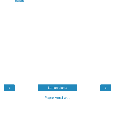
Balas
‹
›
Laman utama
Papar versi web