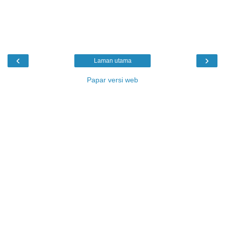
‹
›
Laman utama
Papar versi web